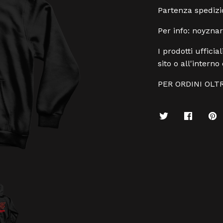
Partenza spedizion
Per info:
noyzna
I prodotti uffici
sito o all'interno 
PER ORDINI OLT